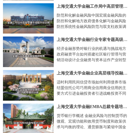
模式移动互联网金融的新模式大数据时代
上海交通大学金融工作局中高层管理干部提升培训班
的到来互联网金融的营销特性大数据与产
防范和化解金融风险中国宏观金融风险的
品创新传统企业对大数据的依赖
防控和化解地方政府债务化解与金融风险
防控系统性金融风险防范与双支柱政策调
整金融风险防范与人民币汇率防范"输入
型"金融危机是当务之急搭建"政银企＂平
上海交通大学金融行业专家专题高级研修班
台 加强金融服务 助力企业全面复工复产
经济金融形势对银行业的机遇与挑战地方
从疫情防控中信息化的得失看金融科技的
政府融资平台如何搭建社区银行管理与营
变革与未来国家···
销活动设计企业融资与资本运作产业转型
升级企业决策、思路与理念博弈论与决策
思维当前中国宏观经济的热点、困局与突
上海交通大学金融企业高层领导投融资决策与风险管理培训班
破互联网金融创新发展趋势虚拟货币与第
适时利用民间信贷市场如何利用债券市场
三方支付互联网金融风险及其防范小微金
结盟信托公司巧用商业信用商业信用的主
融:网络新生态融资新模式
要方式引进金融投资者引进战略投资不同
资本市场的选择在资本市场上解决企业发
展所需的大额资金企业价值评估的基本方
上海交通大学金融EMBA总裁专题培训班
法企业价值评估的收益途径企业价值评估
货币银行学概述 金融业风险与控制货币的
中的溢价与折价如何应用期权定价模型企
微观、宏观功能和效用货币制度和政策供
业价值评估实务
求与均衡的理论、通货膨胀与紧缩中国金
融改革、创新与发展的理论与实践金融风