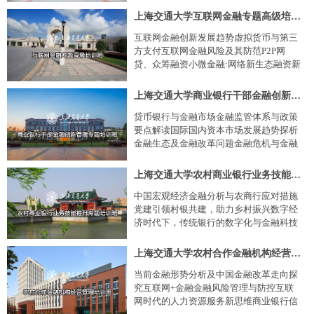
险类别商业银行信用评级体系和模型分析
上海交通大学互联网金融专题高级培训班
现代商业银行如何控制信用风险宏观经济
互联网金融创新发展趋势虚拟货币与第三
与投资战略 公司治理宏观经济形势分析全
方支付互联网金融风险及其防范P2P网
球资本市场与中国资本市场发展趋势产业
贷、众筹融资小微金融:网络新生态融资新
结构调整···
模式大数据时代征信与风控变革
上海交通大学商业银行干部金融创新管理专题培训班
贷币银行与金融市场金融监管体系与政策
要点解读国际国内资本市场发展趋势探析
金融生态及金融改革问题金融危机与金融
理论演变大数据与商业模式创新互联网思
维与移动商务生态圈商业银行的公司治理
上海交通大学农村商业银行业务技能提升专题培训班
缺陷与完善银行资源整合与盈利模式创新
中国宏观经济金融分析与农商行应对措施
外资银行的经营战略与管理创新投融资与
党建引领村银共建，助力乡村振兴数字经
资本运作
济时代下，传统银行的数字化与金融科技
转型实务探讨国外银行发展趋势与战略研
究互联网金融发展与农商行普惠金融服务
上海交通大学农村合作金融机构经营管理培训班
创新县域农商行微小贷款体系构建农商行
当前金融形势分析及中国金融改革走向探
如何回归金融本源：以AFR微贷项目发展
究互联网+金融金融风险管理与防控互联
为例区域金融信贷模式创新暨贷前风险甄
网时代的人力资源服务新思维商业银行信
别与营销双···