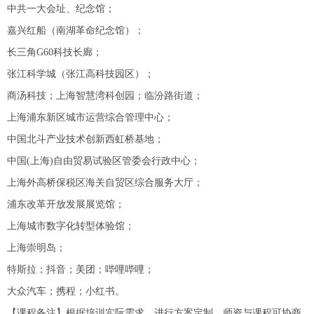
中共一大会址、纪念馆；
嘉兴红船（南湖革命纪念馆）；
长三角G60科技长廊；
张江科学城（张江高科技园区）；
商汤科技；上海智慧湾科创园；临汾路街道；
上海浦东新区城市运营综合管理中心；
中国北斗产业技术创新西虹桥基地；
中国(上海)自由贸易试验区管委会行政中心；
上海外高桥保税区海关自贸区综合服务大厅；
浦东改革开放发展展览馆；
上海城市数字化转型体验馆；
上海崇明岛；
特斯拉；抖音；美团；哔哩哔哩；
大众汽车；携程；小红书。
【课程备注】根据培训实际需求，进行方案定制，师资与课程可协商