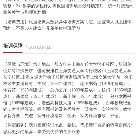
调整；2）教学的课程计划需根据培训项目最终确定后，统一对接预约
相关教学点和师资档期；
【培训费用】根据培训人数及具体培训方案而定。适宜30人以上团体
预约，不足30人建议与兄弟单位拼班学习
培训保障
/
GUARANTEE
【保障与环境】培训地点一般安排在上海交通大学徐汇校区，培训单
位如有特殊要求，也可安排在上海交通大学闵行校区和上海交通大学
长宁校区,上海交通大学徐汇校区培训场所位于上海交通大学内，徐汇
校区主要建筑有：中院（1898年建成），老图书馆（1919年建成），
体育馆（1925年建成），总办公厅（1933年建成），校门（1935年建
成），新建楼（1953年建成），新上院（1955年建成），包兆龙图书
馆（1985年建成），浩然高科技大厦（1996年建成），百年校庆纪念
碑，大草坪等等。拥有图书馆及各类教室、研究室、实验室等，教学
设备齐全、先进，室外环境清新、优美，室内环境雅致、舒适。
【住宿服务】我们根据培训地点、路线、需求预订合适的酒店房间,让
您花更少的预算，享受更优质的食宿服务。