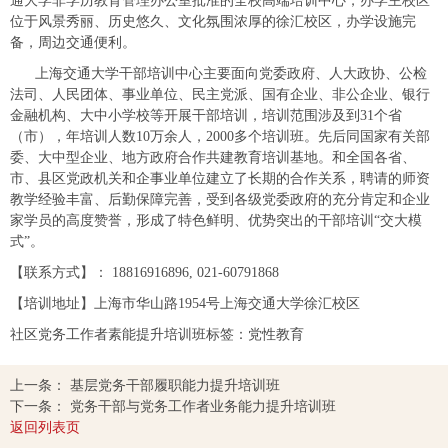
通大学非学历教育管理办公室批准的全校高端培训中心，办学主校区
位于风景秀丽、历史悠久、文化氛围浓厚的徐汇校区，办学设施完
备，周边交通便利。
上海交通大学干部培训中心主要面向党委政府、人大政协、公检
法司、人民团体、事业单位、民主党派、国有企业、非公企业、银行
金融机构、大中小学校等开展干部培训，培训范围涉及到31个省
（市），年培训人数10万余人，2000多个培训班。先后同国家有关部
委、大中型企业、地方政府合作共建教育培训基地。和全国各省、
市、县区党政机关和企事业单位建立了长期的合作关系，聘请的师资
教学经验丰富、后勤保障完善，受到各级党委政府的充分肯定和企业
家学员的高度赞誉，形成了特色鲜明、优势突出的干部培训“交大模
式”。
【联系方式】：
18816916896
,
021-60791868
【培训地址】上海市华山路1954号上海交通大学徐汇校区
社区党务工作者素能提升培训班标签：党性教育
上一条：
基层党务干部履职能力提升培训班
下一条：
党务干部与党务工作者业务能力提升培训班
返回列表页