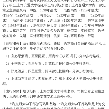
位如有特殊要求，也可安排在上海交通大学闵行校区和上海交通大学
长宁校区,上海交通大学徐汇校区培训场所位于上海交通大学内，徐汇
校区主要建筑有：中院（1898年建成），老图书馆（1919年建成），
体育馆（1925年建成），总办公厅（1933年建成），校门（1935年建
成），新建楼（1953年建成），新上院（1955年建成），包兆龙图书
馆（1985年建成），浩然高科技大厦（1996年建成），百年校庆纪念
碑，大草坪等等。拥有图书馆及各类教室、研究室、实验室等，教学
设备齐全、先进，室外环境清新、优美，室内环境雅致、舒适。
【住宿服务】我们根据培训地点、路线、需求预订合适的酒店房间,让
您花更少的预算，享受更优质的食宿服务。
（1）宜必思酒店，五星配置，距离徐汇校区3号门5分钟步行路程。
（2）全季酒店，五星配置，距离徐汇校区15分钟步行路程。
（3）汉庭酒店，四星配置，距离徐汇校区约20分钟步行路程。
（4）上海新东亚酒店，四星配置，距离上海交通大学15分钟步行路
程。
【出行保障】培训期间，上海交通大学带班老师、司机负责全程接送
的，无需担心在培训中还要在交通上额外花钱。
上海交通大学干部教育培训基地-上海交通大学干部培训是上海交